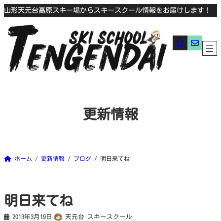
内
山形天元台高原スキー場からスキースクール情報をお届けします！
容
を
ス
キ
ア
ア
ッ
イ
イ
プ
コ
コ
ン
ン
リ
リ
ン
ン
ク
ク
更新情報
ホーム
更新情報
ブログ
明日来てね
明日来てね
2013年3月19日
天元台 スキースクール