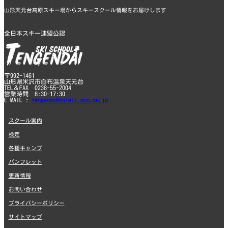
山形天元台高原スキー場からスキースクール情報をお届けします
全日本スキー連盟公認
〒992-1461
山形県米沢市白布温泉天元台
TEL＆FAX 0238-55-2004
営業時間 8:30-17:30
E-MAIL :
tengenss@soleil.ocn.ne.jp
スクール案内
検定
各種キャンプ
パンフレット
更新情報
お問い合わせ
プライバシーポリシー
サイトマップ